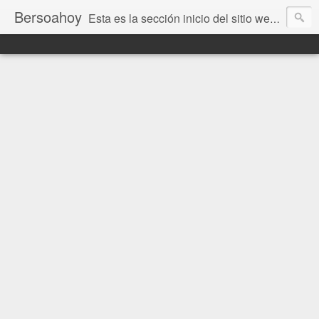
Bersoahoy
Esta es la sección inicio del sitio web Bersoahoy con noticias virtuales. Entradas del informativo www.bersoahoy.co