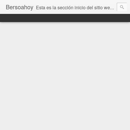
Bersoahoy
Esta es la sección inicio del sitio web Bersoahoy con noticias virtuales. Entradas del informativo www.bersoahoy.co