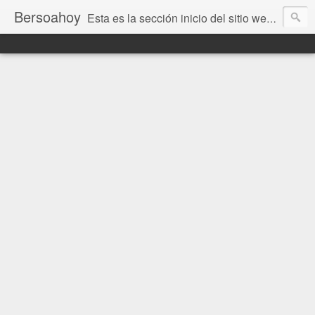
Bersoahoy
Esta es la sección inicio del sitio web Bersoahoy con noticias virtuales. Entradas del informativo www.bersoahoy.co