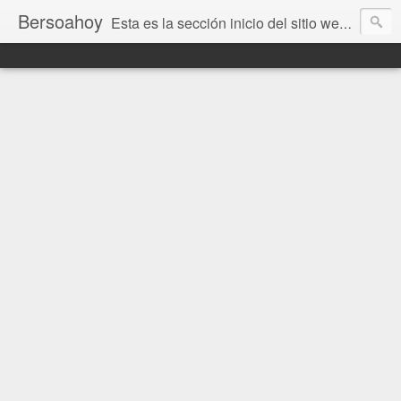
Bersoahoy
Esta es la sección inicio del sitio web Bersoahoy con noticias virtuales. Entradas del informativo www.bersoahoy.co