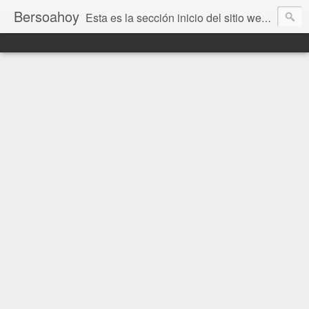
Bersoahoy
Esta es la sección inicio del sitio web Bersoahoy con noticias virtuales. Entradas del informativo www.bersoahoy.co