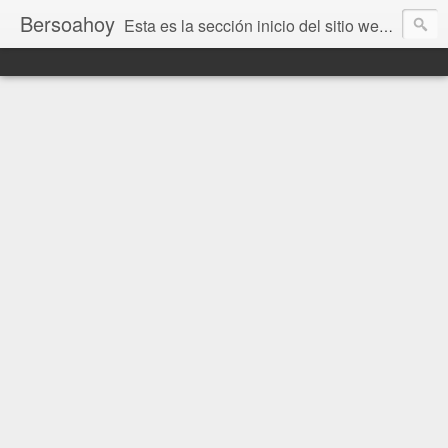
Bersoahoy
Esta es la sección inicio del sitio web Bersoahoy con noticias virtuales. Entradas del informativo www.bersoahoy.co