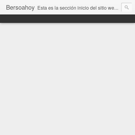
Bersoahoy
Esta es la sección inicio del sitio web Bersoahoy con noticias virtuales. Entradas del informativo www.bersoahoy.co