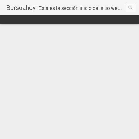
Bersoahoy
Esta es la sección inicio del sitio web Bersoahoy con noticias virtuales. Entradas del informativo www.bersoahoy.co