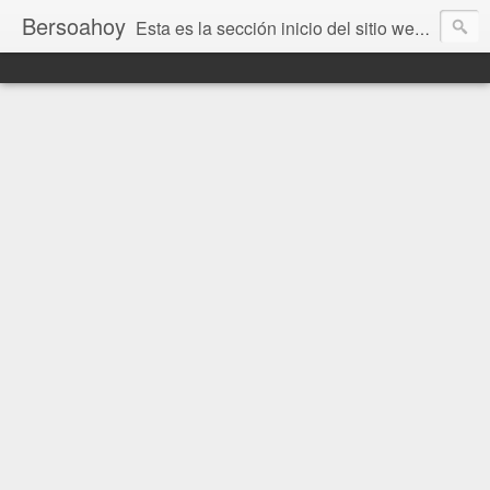
Bersoahoy
Esta es la sección inicio del sitio web Bersoahoy con noticias virtuales. Entradas del informativo www.bersoahoy.co