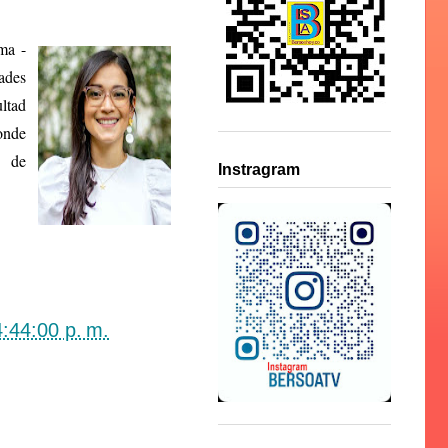
ma -
ades
ltad
onde
n de
Instragram
4:44:00 p. m.