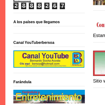
2
8
8
8
2
6
7
A los países que llegamos
Estam
Canal YouTuberbersoa
Sitio
Farándula