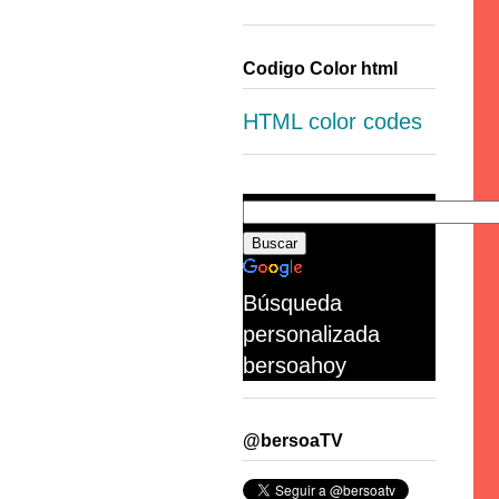
Codigo Color html
HTML color codes
Búsqueda
personalizada
bersoahoy
@bersoaTV