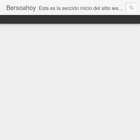
Bersoahoy
Esta es la sección inicio del sitio web Bersoahoy con noticias virtuales. Entradas del informativo www.bersoahoy.co